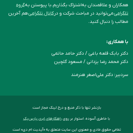
همکاران و علاقمندان به‌اشتراک بگذاریم.با پیوستن به
گروه
تلگرامی
می‌توانید در مباحث شرکت و در
کانال تلگرامی
هم آخرین
مطالب را دنبال کنید.
با همکاری:
دکتر بابک قلعه‌ باغی / دکتر حامد حاتمی
دکتر محمد رضا یزدانی / مسعود گلچین
سردبیر: دکتر علی‌اصغر هنرمند
بازنشر تنها با ذکر منبع و درج لینک مجاز است.
با خاطری آسوده، استوار بر روی
راهکارهای ابری پارس‌پک
تمامی حقوق مادی و معنوی این سایت متعلق به «آپدیت ام دی» است.