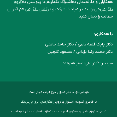
همکاران و علاقمندان به‌اشتراک بگذاریم.با پیوستن به
گروه
تلگرامی
می‌توانید در مباحث شرکت و در
کانال تلگرامی
هم آخرین
مطالب را دنبال کنید.
با همکاری:
دکتر بابک قلعه‌ باغی / دکتر حامد حاتمی
دکتر محمد رضا یزدانی / مسعود گلچین
سردبیر: دکتر علی‌اصغر هنرمند
بازنشر تنها با ذکر منبع و درج لینک مجاز است.
با خاطری آسوده، استوار بر روی
راهکارهای ابری پارس‌پک
تمامی حقوق مادی و معنوی این سایت متعلق به «آپدیت ام دی» است.