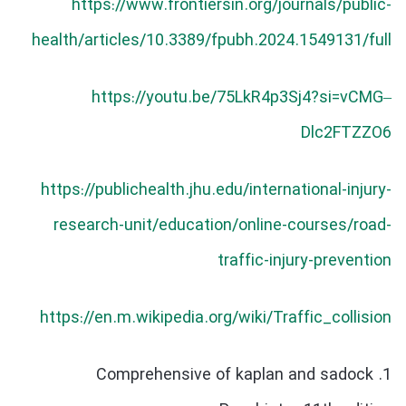
https://www.frontiersin.org/journals/public-
health/articles/10.3389/fpubh.2024.1549131/full
https://youtu.be/75LkR4p3Sj4?si=vCMG–
Dlc2FTZZO6
https://publichealth.jhu.edu/international-injury-
research-unit/education/online-courses/road-
traffic-injury-prevention
https://en.m.wikipedia.org/wiki/Traffic_collision
1. Comprehensive of kaplan and sadock