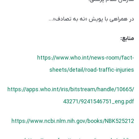
در همراهی با پویش «نه به تصادف»…
منابع:
https://www.who.int/news-room/fact-
sheets/detail/road-traffic-injuries
https://apps.who.int/iris/bitstream/handle/10665/
43271/9241546751_eng.pdf
https://www.ncbi.nlm.nih.gov/books/NBK525212