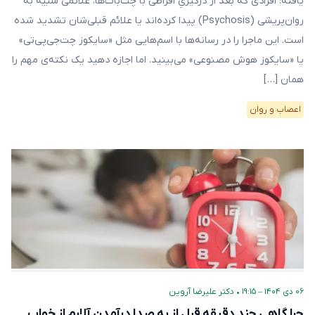
یافته: افرادی که بعد از درگیریِ افراطی با چت‌بات‌ها، علائمی شبیه به
روان‌پریشی (Psychosis) پیدا کرده‌اند یا علائم قبلی‌شان تشدید شده
است. این ماجرا را در رسانه‌ها با اسم‌هایی مثل «سایکوز چت‌جی‌پی‌تی»
یا «سایکوز هوش مصنوعی» می‌بینید. اما اجازه دهید یک نکته‌ی مهم را
همان […]
اعصاب و روان
۰۶ دی ۱۴۰۴ – ۱۹:۱۵
•
دکتر علیرضا آروین
چرا گاهی چند دقیقه قبل از به صدا درآمدن آلارم از خواب