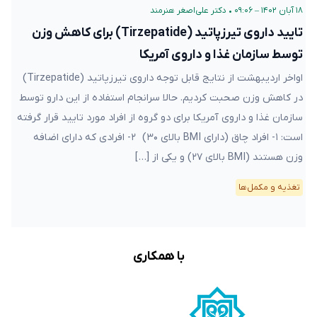
۱۸ آبان ۱۴۰۲ – ۰۹:۰۶
•
دکتر علی‌اصغر هنرمند
تایید داروی تیرزپاتید (Tirzepatide) برای کاهش وزن
توسط سازمان غذا و داروی آمریکا
اواخر اردیبهشت از نتایج قابل توجه داروی تیرزپاتید (Tirzepatide)
در کاهش وزن صحبت کردیم. حالا سرانجام استفاده از این دارو توسط
سازمان غذا و داروی آمریکا برای دو گروه از افراد مورد تایید قرار گرفته
است: ۱- افراد چاق (دارای BMI بالای ۳۰) ۲- افرادی که دارای اضافه
وزن هستند (BMI بالای ۲۷) و یکی از […]
تغذیه و مکمل‌ها
با همکاری