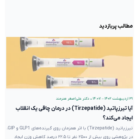
مطالب پربازدید
۳۱ اردیبهشت ۱۴۰۲ – ۱۴:۰۷
•
دکتر علی‌اصغر هنرمند
آیا تیرزپاتید (Tirzepatide) در درمان چاقی یک انقلاب
ایجاد می‌کند؟
تیرزپاتید (Tirzepatide) با اثر همزمان روی گیرنده‌های GLP1 و GIP،
در پژوهشی روی بیش از ۲۵۰۰ نفر تا ۲۲.۵ درصد کاهش وزن ایجاد