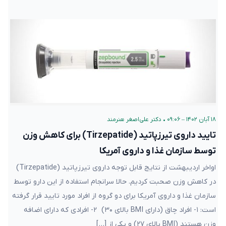
۱۸ آبان ۱۴۰۲ – ۰۹:۰۶
•
دکتر علی‌اصغر هنرمند
تایید داروی تیرزپاتید (Tirzepatide) برای کاهش وزن
توسط سازمان غذا و داروی آمریکا
اواخر اردیبهشت از نتایج قابل توجه داروی تیرزپاتید (Tirzepatide)
در کاهش وزن صحبت کردیم. حالا سرانجام استفاده از این دارو توسط
سازمان غذا و داروی آمریکا برای دو گروه از افراد مورد تایید قرار گرفته
است: ۱- افراد چاق (دارای BMI بالای ۳۰) ۲- افرادی که دارای اضافه
وزن هستند (BMI بالای ۲۷) و یکی از […]