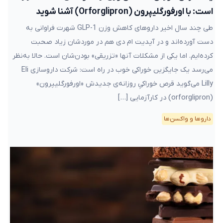
است: با اورفورگلیپرون (Orforglipron) آشنا شوید
طی چند سال اخیر داروهای کاهش وزن GLP-1 شهرت فراوانی به
دست آورده‌اند و در آپدیت ام دی هم در موردشان زیاد صحبت
کرده‌ایم. اما یکی از مشکلات آنها «تزریقی» بودن‌شان است. حالا به‌نظر
می‌رسد یک جایگزین خوراکی خوب در راه است: شرکت داروسازی Eli
Lilly می‌گوید قرص خوراکیِ روزانه‌ی جدیدش «اورفورگلیپرون»
(orforglipron) در کارآزمایی […]
دارو‌ها و واکسن‌ها