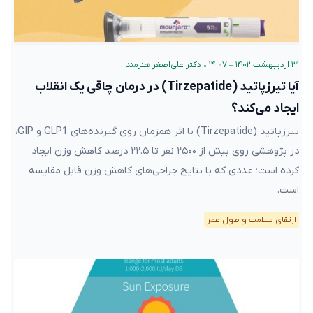
۳۱ اردیبهشت ۱۴۰۲ – ۱۴:۰۷
•
دکتر علی‌اصغر هنرمند
آیا تیرزپاتید (Tirzepatide) در درمان چاقی یک انقلاب
ایجاد می‌کند؟
تیرزپاتید (Tirzepatide) با اثر همزمان روی گیرنده‌های GLP1 و GIP،
در پژوهشی روی بیش از ۲۵۰۰ نفر تا ۲۲.۵ درصد کاهش وزن ایجاد
کرده است؛ عددی که با نتایج جراحی‌های کاهش وزن قابل مقایسه
است.
ارتقای سلامت و طول عمر