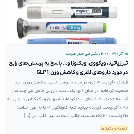
۰۵ آذر ۱۴۰۲ – ۱۰:۲۰
•
دکتر علی‌اصغر هنرمند
تیرزپاتید، ویگووی، ویکتوزا و… پاسخ به پرسش‌های رایج
در مورد داروهای لاغری و کاهش وزن GLP1
قبلا در «آپدیت ام دی» در مورد داروهای لاغری و کاهش وزن زیاد
صحبت کرده‌ایم. در میان آنها یک دسته دارویی خاص طی چند سال
گذشته محبوبیت ویژه‌ای پیدا کرده‌اند. اینها جزو یک کلاس دارویی به
نام «آگونیست گیرنده پپتید شبه گلوکاگون ۱» یا به طور خلاصه
«آگونیست GLP1» هستند. جالب است بدانید اغلب این […]
تغذیه و مکمل‌ها