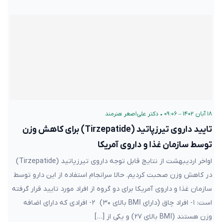
۱۸ آبان ۱۴۰۲ – ۰۹:۰۶
•
دکتر علی‌اصغر هنرمند
تایید داروی تیرزپاتید (Tirzepatide) برای کاهش وزن
توسط سازمان غذا و داروی آمریکا
اواخر اردیبهشت از نتایج قابل توجه داروی تیرزپاتید (Tirzepatide)
در کاهش وزن صحبت کردیم. حالا سرانجام استفاده از این دارو توسط
سازمان غذا و داروی آمریکا برای دو گروه از افراد مورد تایید قرار گرفته
است: ۱- افراد چاق (دارای BMI بالای ۳۰) ۲- افرادی که دارای اضافه
وزن هستند (BMI بالای ۲۷) و یکی از […]