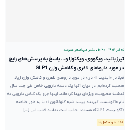
۰۵ آذر ۱۴۰۲ – ۱۰:۲۰
•
دکتر علی‌اصغر هنرمند
تیرزپاتید، ویگووی، ویکتوزا و… پاسخ به پرسش‌های رایج
در مورد داروهای لاغری و کاهش وزن GLP1
قبلا در «آپدیت ام دی» در مورد داروهای لاغری و کاهش وزن زیاد
صحبت کرده‌ایم. در میان آنها یک دسته دارویی خاص طی چند سال
گذشته محبوبیت ویژه‌ای پیدا کرده‌اند. اینها جزو یک کلاس دارویی به
نام «آگونیست گیرنده پپتید شبه گلوکاگون ۱» یا به طور خلاصه
«آگونیست GLP1» هستند. جالب است بدانید اغلب این […]
تغذیه و مکمل‌ها