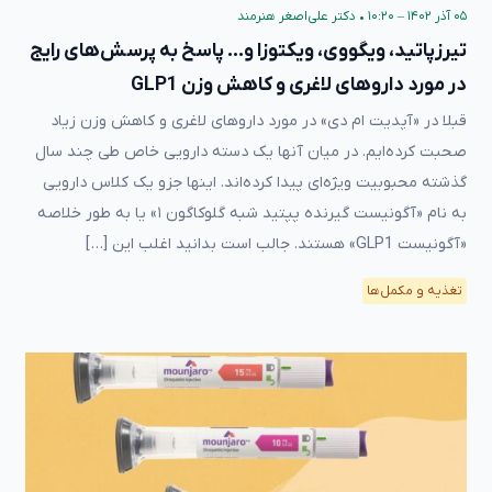
۰۵ آذر ۱۴۰۲ – ۱۰:۲۰
•
دکتر علی‌اصغر هنرمند
تیرزپاتید، ویگووی، ویکتوزا و… پاسخ به پرسش‌های رایج
در مورد داروهای لاغری و کاهش وزن GLP1
قبلا در «آپدیت ام دی» در مورد داروهای لاغری و کاهش وزن زیاد
صحبت کرده‌ایم. در میان آنها یک دسته دارویی خاص طی چند سال
گذشته محبوبیت ویژه‌ای پیدا کرده‌اند. اینها جزو یک کلاس دارویی
به نام «آگونیست گیرنده پپتید شبه گلوکاگون ۱» یا به طور خلاصه
«آگونیست GLP1» هستند. جالب است بدانید اغلب این […]
تغذیه و مکمل‌ها