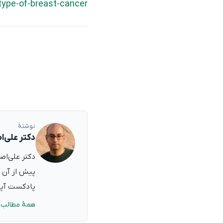
ype-of-breast-cancer
نوشتهٔ
دکتر علی‌ا
پیش از آن ب
پادکست آپدی
همهٔ مطالب 