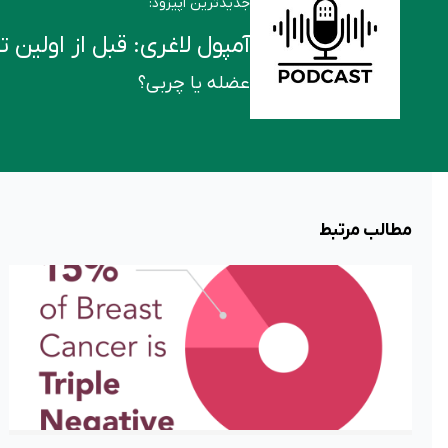
جدیدترین اپیزود:
آمپول لاغری: قبل از اولین تزریق این ۶ ن
عضله یا چربی؟
مطالب مرتبط