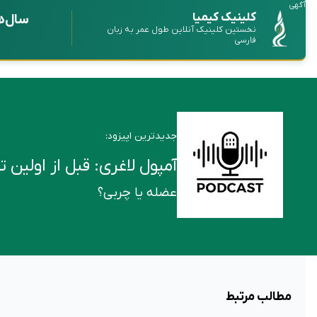
آگهی
کلینیک کیمیا
سال‌ه
نخستین کلینیک آنلاین طول عمر به زبان
فارسی
جدیدترین اپیزود:
آمپول لاغری: قبل از اولین تزریق این ۶ ن
عضله یا چربی؟
مطالب مرتبط