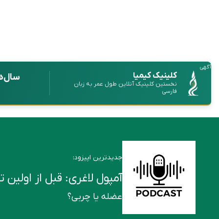
آگهی
کلینیک کیمیا
سال‌ه
نخستین کلینیک آنلاین طول عمر به زبان
فارسی
جدیدترین اپیزود:
آمپول لاغری: قبل از اولین تزریق این ۶ ن
عضله یا چربی؟