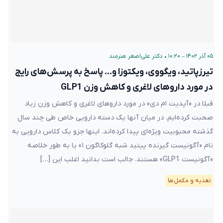
۰۵ آذر ۱۴۰۲ – ۱۰:۲۰
•
دکتر علی‌اصغر هنرمند
تیرزپاتید، ویگووی، ویکتوزا و… پاسخ به پرسش‌های رایج
در مورد داروهای لاغری و کاهش وزن GLP1
قبلا در «آپدیت ام دی» در مورد داروهای لاغری و کاهش وزن زیاد
صحبت کرده‌ایم. در میان آنها یک دسته دارویی خاص طی چند سال
گذشته محبوبیت ویژه‌ای پیدا کرده‌اند. اینها جزو یک کلاس دارویی به
نام «آگونیست گیرنده پپتید شبه گلوکاگون ۱» یا به طور خلاصه
«آگونیست GLP1» هستند. جالب است بدانید اغلب این […]
تغذیه و مکمل‌ها