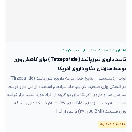
۱۸ آبان ۱۴۰۲ – ۰۹:۰۶
•
دکتر علی‌اصغر هنرمند
تایید داروی تیرزپاتید (Tirzepatide) برای کاهش وزن
توسط سازمان غذا و داروی آمریکا
اواخر اردیبهشت از نتایج قابل توجه داروی تیرزپاتید (Tirzepatide)
در کاهش وزن صحبت کردیم. حالا سرانجام استفاده از این دارو توسط
سازمان غذا و داروی آمریکا برای دو گروه از افراد مورد تایید قرار گرفته
است: ۱- افراد چاق (دارای BMI بالای ۳۰) ۲- افرادی که دارای اضافه
وزن هستند (BMI بالای ۲۷) و یکی از […]
تغذیه و مکمل‌ها