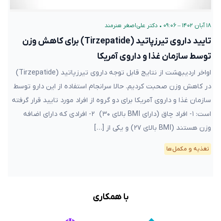
۱۸ آبان ۱۴۰۲ – ۰۹:۰۶
•
دکتر علی‌اصغر هنرمند
تایید داروی تیرزپاتید (Tirzepatide) برای کاهش وزن
توسط سازمان غذا و داروی آمریکا
اواخر اردیبهشت از نتایج قابل توجه داروی تیرزپاتید (Tirzepatide)
در کاهش وزن صحبت کردیم. حالا سرانجام استفاده از این دارو توسط
سازمان غذا و داروی آمریکا برای دو گروه از افراد مورد تایید قرار گرفته
است: ۱- افراد چاق (دارای BMI بالای ۳۰) ۲- افرادی که دارای اضافه
وزن هستند (BMI بالای ۲۷) و یکی از […]
تغذیه و مکمل‌ها
با همکاری