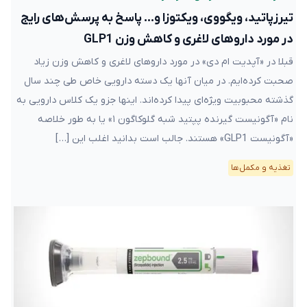
تیرزپاتید، ویگووی، ویکتوزا و… پاسخ به پرسش‌های رایج
در مورد داروهای لاغری و کاهش وزن GLP1
قبلا در «آپدیت ام دی» در مورد داروهای لاغری و کاهش وزن زیاد
صحبت کرده‌ایم. در میان آنها یک دسته دارویی خاص طی چند سال
گذشته محبوبیت ویژه‌ای پیدا کرده‌اند. اینها جزو یک کلاس دارویی به
نام «آگونیست گیرنده پپتید شبه گلوکاگون ۱» یا به طور خلاصه
«آگونیست GLP1» هستند. جالب است بدانید اغلب این […]
تغذیه و مکمل‌ها