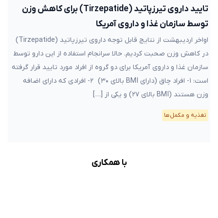
تایید داروی تیرزپاتید (Tirzepatide) برای کاهش وزن
توسط سازمان غذا و داروی آمریکا
اواخر اردیبهشت از نتایج قابل توجه داروی تیرزپاتید (Tirzepatide)
در کاهش وزن صحبت کردیم. حالا سرانجام استفاده از این دارو توسط
سازمان غذا و داروی آمریکا برای دو گروه از افراد مورد تایید قرار گرفته
است: ۱- افراد چاق (دارای BMI بالای ۳۰) ۲- افرادی که دارای اضافه
وزن هستند (BMI بالای ۲۷) و یکی از […]
تغذیه و مکمل‌ها
با همکاری