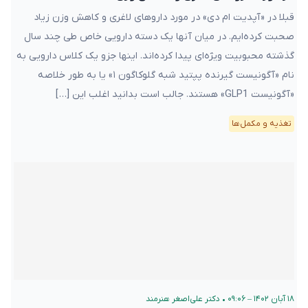
قبلا در «آپدیت ام دی» در مورد داروهای لاغری و کاهش وزن زیاد
صحبت کرده‌ایم. در میان آنها یک دسته دارویی خاص طی چند سال
گذشته محبوبیت ویژه‌ای پیدا کرده‌اند. اینها جزو یک کلاس دارویی به
نام «آگونیست گیرنده پپتید شبه گلوکاگون ۱» یا به طور خلاصه
«آگونیست GLP1» هستند. جالب است بدانید اغلب این […]
تغذیه و مکمل‌ها
۱۸ آبان ۱۴۰۲ – ۰۹:۰۶
•
دکتر علی‌اصغر هنرمند