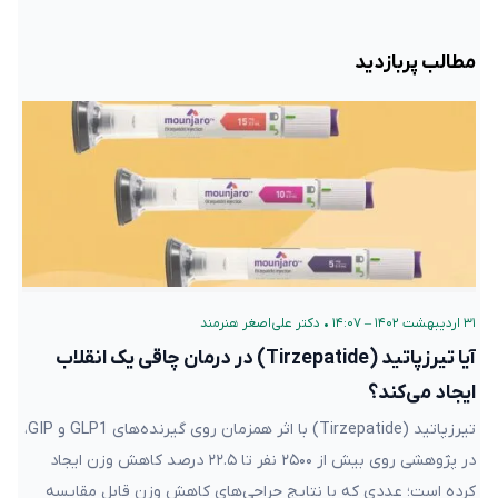
مطالب پربازدید
۳۱ اردیبهشت ۱۴۰۲ – ۱۴:۰۷
•
دکتر علی‌اصغر هنرمند
آیا تیرزپاتید (Tirzepatide) در درمان چاقی یک انقلاب
ایجاد می‌کند؟
تیرزپاتید (Tirzepatide) با اثر همزمان روی گیرنده‌های GLP1 و GIP،
در پژوهشی روی بیش از ۲۵۰۰ نفر تا ۲۲.۵ درصد کاهش وزن ایجاد
کرده است؛ عددی که با نتایج جراحی‌های کاهش وزن قابل مقایسه