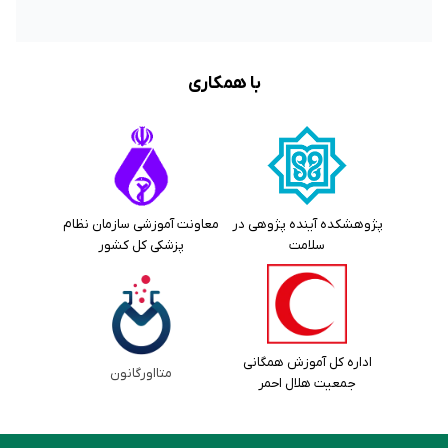
با همکاری
پژوهشکده آینده پژوهی در
معاونت آموزشی سازمان نظام
سلامت
پزشکی کل کشور
اداره کل آموزش همگانی
متااورگانون
جمعیت هلال احمر