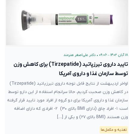
۱۸ آبان ۱۴۰۲ – ۰۹:۰۶
•
دکتر علی‌اصغر هنرمند
تایید داروی تیرزپاتید (Tirzepatide) برای کاهش وزن
توسط سازمان غذا و داروی آمریکا
اواخر اردیبهشت از نتایج قابل توجه داروی تیرزپاتید (Tirzepatide)
در کاهش وزن صحبت کردیم. حالا سرانجام استفاده از این دارو توسط
سازمان غذا و داروی آمریکا برای دو گروه از افراد مورد تایید قرار گرفته
است: ۱- افراد چاق (دارای BMI بالای ۳۰) ۲- افرادی که دارای اضافه
وزن هستند (BMI بالای ۲۷) و یکی از […]
تغذیه و مکمل‌ها