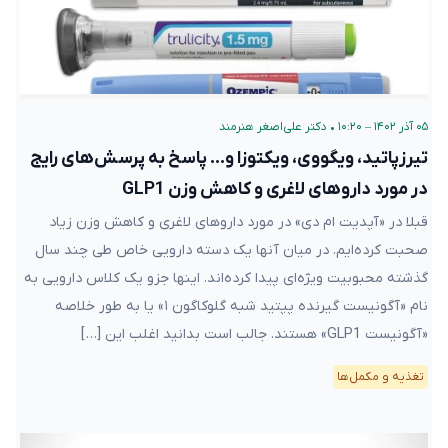
۰۵ آذر ۱۴۰۲ – ۱۰:۲۰
•
دکتر علی‌اصغر هنرمند
تیرزپاتید، ویگووی، ویکتوزا و… پاسخ به پرسش‌های رایج
در مورد داروهای لاغری و کاهش وزن GLP1
قبلا در «آپدیت ام دی» در مورد داروهای لاغری و کاهش وزن زیاد
صحبت کرده‌ایم. در میان آنها یک دسته دارویی خاص طی چند سال
گذشته محبوبیت ویژه‌ای پیدا کرده‌اند. اینها جزو یک کلاس دارویی به
نام «آگونیست گیرنده پپتید شبه گلوکاگون ۱» یا به طور خلاصه
«آگونیست GLP1» هستند. جالب است بدانید اغلب این […]
تغذیه و مکمل‌ها