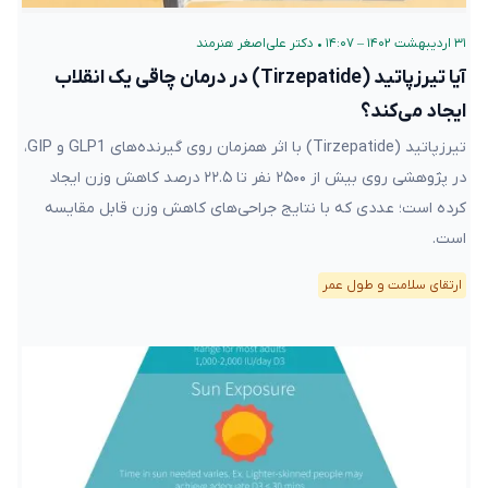
۳۱ اردیبهشت ۱۴۰۲ – ۱۴:۰۷
•
دکتر علی‌اصغر هنرمند
آیا تیرزپاتید (Tirzepatide) در درمان چاقی یک انقلاب
ایجاد می‌کند؟
تیرزپاتید (Tirzepatide) با اثر همزمان روی گیرنده‌های GLP1 و GIP،
در پژوهشی روی بیش از ۲۵۰۰ نفر تا ۲۲.۵ درصد کاهش وزن ایجاد
کرده است؛ عددی که با نتایج جراحی‌های کاهش وزن قابل مقایسه
است.
ارتقای سلامت و طول عمر