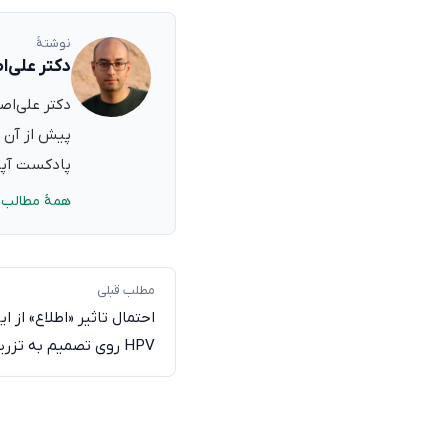
نوشتهٔ
دکتر علی‌ا
پیش از آن ب
پادکست آپدی
همهٔ مطالب 
مطلب قبلی
احتمال تاثیر «اطلاع» از
HPV روی تصمیم به تزریق واکسن