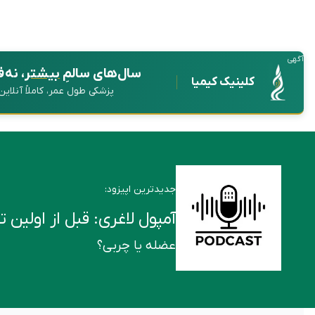
آگهی
سال‌های سالمِ
بیشتر
، نه 
کلینیک کیمیا
پزشکی طول عمر، کاملاً آنلای
جدیدترین اپیزود:
آمپول لاغری: قبل از اولین تزریق این ۶ ن
عضله یا چربی؟