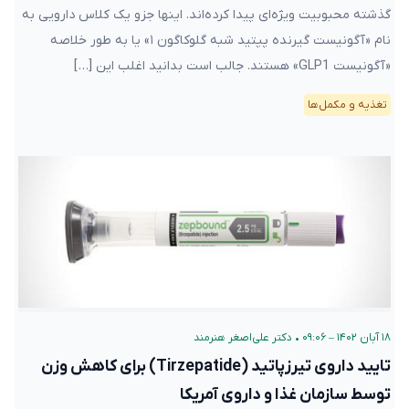
گذشته محبوبیت ویژه‌ای پیدا کرده‌اند. اینها جزو یک کلاس دارویی به
نام «آگونیست گیرنده پپتید شبه گلوکاگون ۱» یا به طور خلاصه
«آگونیست GLP1» هستند. جالب است بدانید اغلب این […]
تغذیه و مکمل‌ها
۱۸ آبان ۱۴۰۲ – ۰۹:۰۶
•
دکتر علی‌اصغر هنرمند
تایید داروی تیرزپاتید (Tirzepatide) برای کاهش وزن
توسط سازمان غذا و داروی آمریکا