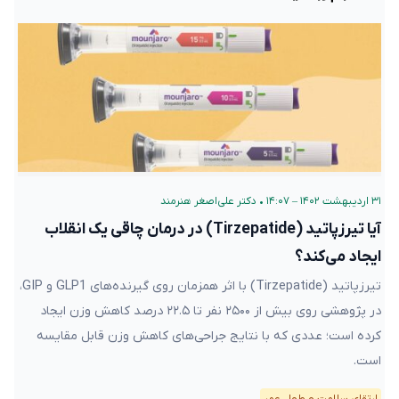
۳۱ اردیبهشت ۱۴۰۲ – ۱۴:۰۷
•
دکتر علی‌اصغر هنرمند
آیا تیرزپاتید (Tirzepatide) در درمان چاقی یک انقلاب
ایجاد می‌کند؟
تیرزپاتید (Tirzepatide) با اثر همزمان روی گیرنده‌های GLP1 و GIP،
در پژوهشی روی بیش از ۲۵۰۰ نفر تا ۲۲.۵ درصد کاهش وزن ایجاد
کرده است؛ عددی که با نتایج جراحی‌های کاهش وزن قابل مقایسه
است.
ارتقای سلامت و طول عمر