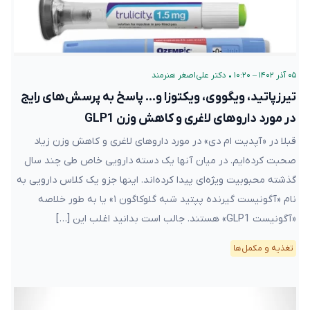
۰۵ آذر ۱۴۰۲ – ۱۰:۲۰
•
دکتر علی‌اصغر هنرمند
تیرزپاتید، ویگووی، ویکتوزا و… پاسخ به پرسش‌های رایج
در مورد داروهای لاغری و کاهش وزن GLP1
قبلا در «آپدیت ام دی» در مورد داروهای لاغری و کاهش وزن زیاد
صحبت کرده‌ایم. در میان آنها یک دسته دارویی خاص طی چند سال
گذشته محبوبیت ویژه‌ای پیدا کرده‌اند. اینها جزو یک کلاس دارویی به
نام «آگونیست گیرنده پپتید شبه گلوکاگون ۱» یا به طور خلاصه
«آگونیست GLP1» هستند. جالب است بدانید اغلب این […]
تغذیه و مکمل‌ها