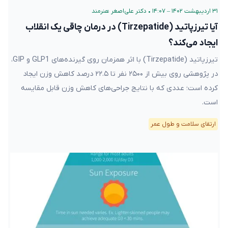
۳۱ اردیبهشت ۱۴۰۲ – ۱۴:۰۷
•
دکتر علی‌اصغر هنرمند
آیا تیرزپاتید (Tirzepatide) در درمان چاقی یک انقلاب
ایجاد می‌کند؟
تیرزپاتید (Tirzepatide) با اثر همزمان روی گیرنده‌های GLP1 و GIP،
در پژوهشی روی بیش از ۲۵۰۰ نفر تا ۲۲.۵ درصد کاهش وزن ایجاد
کرده است؛ عددی که با نتایج جراحی‌های کاهش وزن قابل مقایسه
است.
ارتقای سلامت و طول عمر