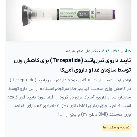
۱۸ آبان ۱۴۰۲ – ۰۹:۰۶
•
دکتر علی‌اصغر هنرمند
تایید داروی تیرزپاتید (Tirzepatide) برای کاهش وزن
توسط سازمان غذا و داروی آمریکا
اواخر اردیبهشت از نتایج قابل توجه داروی تیرزپاتید (Tirzepatide)
در کاهش وزن صحبت کردیم. حالا سرانجام استفاده از این دارو توسط
سازمان غذا و داروی آمریکا برای دو گروه از افراد مورد تایید قرار گرفته
است: ۱- افراد چاق (دارای BMI بالای ۳۰) ۲- افرادی که دارای اضافه
وزن هستند (BMI بالای ۲۷) و یکی از […]
تغذیه و مکمل‌ها