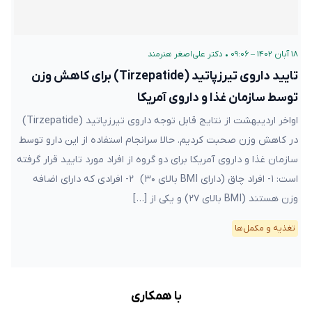
۱۸ آبان ۱۴۰۲ – ۰۹:۰۶
•
دکتر علی‌اصغر هنرمند
تایید داروی تیرزپاتید (Tirzepatide) برای کاهش وزن
توسط سازمان غذا و داروی آمریکا
اواخر اردیبهشت از نتایج قابل توجه داروی تیرزپاتید (Tirzepatide)
در کاهش وزن صحبت کردیم. حالا سرانجام استفاده از این دارو توسط
سازمان غذا و داروی آمریکا برای دو گروه از افراد مورد تایید قرار گرفته
است: ۱- افراد چاق (دارای BMI بالای ۳۰) ۲- افرادی که دارای اضافه
وزن هستند (BMI بالای ۲۷) و یکی از […]
تغذیه و مکمل‌ها
با همکاری