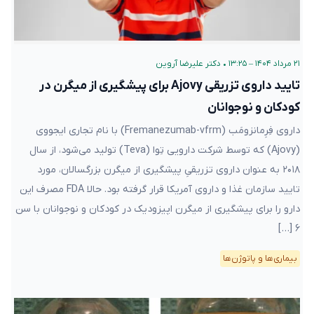
۲۱ مرداد ۱۴۰۴ – ۱۳:۲۵
•
دکتر علیرضا آروین
تایید داروی تزریقی Ajovy برای پیشگیری‌ از میگرن در
کودکان و نوجوانان
داروی فِرِمانزومَب (Fremanezumab-vfrm) با نام تجاری ایجووی
(Ajovy) که توسط شرکت دارویی تِوا (Teva) تولید می‌شود، از سال
۲۰۱۸ به عنوان داروی تزریقیِ پیشگیری‌ از میگرن بزرگسالان، مورد
تایید سازمان غذا و داروی آمریکا قرار گرفته بود. حالا FDA مصرف این
دارو را برای پیشگیری از میگرن اپیزودیک در کودکان و نوجوانان با سن
۶ […]
بیماری‌ها و پاتوژن‌ها