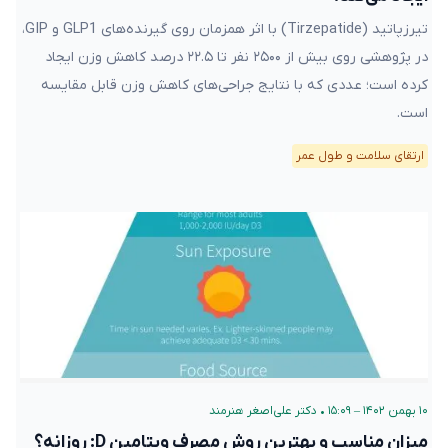
تیرزپاتید (Tirzepatide) با اثر همزمان روی گیرنده‌های GLP1 و GIP،
در پژوهشی روی بیش از ۲۵۰۰ نفر تا ۲۲.۵ درصد کاهش وزن ایجاد
کرده است؛ عددی که با نتایج جراحی‌های کاهش وزن قابل مقایسه
است.
ارتقای سلامت و طول عمر
۱۰ بهمن ۱۴۰۲ – ۱۵:۰۹
•
دکتر علی‌اصغر هنرمند
میزان مناسب و بهترین روش مصرف ویتامین D: روزانه؟