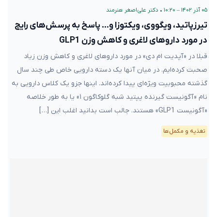
۰۵ آذر ۱۴۰۲ – ۱۰:۲۰
•
دکتر علی‌اصغر هنرمند
تیرزپاتید، ویگووی، ویکتوزا و… پاسخ به پرسش‌های رایج
در مورد داروهای لاغری و کاهش وزن GLP1
قبلا در «آپدیت ام دی» در مورد داروهای لاغری و کاهش وزن زیاد
صحبت کرده‌ایم. در میان آنها یک دسته دارویی خاص طی چند سال
گذشته محبوبیت ویژه‌ای پیدا کرده‌اند. اینها جزو یک کلاس دارویی به
نام «آگونیست گیرنده پپتید شبه گلوکاگون ۱» یا به طور خلاصه
«آگونیست GLP1» هستند. جالب است بدانید اغلب این […]
تغذیه و مکمل‌ها