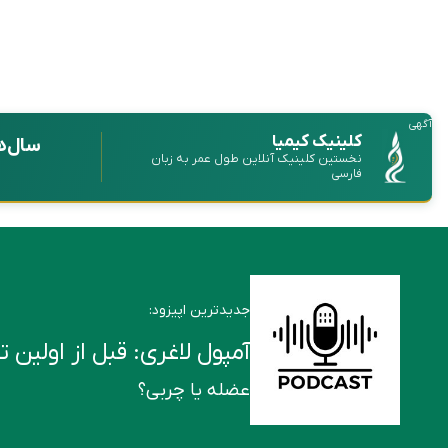
آگهی
کلینیک کیمیا
سال‌ه
نخستین کلینیک آنلاین طول عمر به زبان
فارسی
جدیدترین اپیزود:
آمپول لاغری: قبل از اولین تزریق این ۶ ن
عضله یا چربی؟