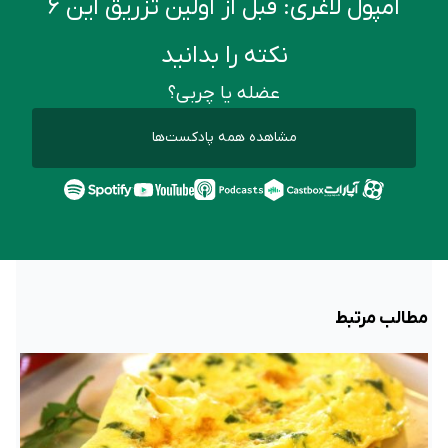
آمپول لاغری: قبل از اولین تزریق این ۶
نکته را بدانید
عضله یا چربی؟
مشاهده همه پادکست‌ها
مطالب مرتبط