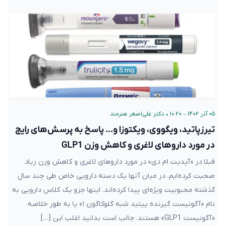
۰۵ آذر ۱۴۰۲ – ۱۰:۲۰
•
دکتر علی‌اصغر هنرمند
تیرزپاتید، ویگووی، ویکتوزا و… پاسخ به پرسش‌های رایج
در مورد داروهای لاغری و کاهش وزن GLP1
قبلا در «آپدیت ام دی» در مورد داروهای لاغری و کاهش وزن زیاد
صحبت کرده‌ایم. در میان آنها یک دسته دارویی خاص طی چند سال
گذشته محبوبیت ویژه‌ای پیدا کرده‌اند. اینها جزو یک کلاس دارویی به
نام «آگونیست گیرنده پپتید شبه گلوکاگون ۱» یا به طور خلاصه
«آگونیست GLP1» هستند. جالب است بدانید اغلب این […]