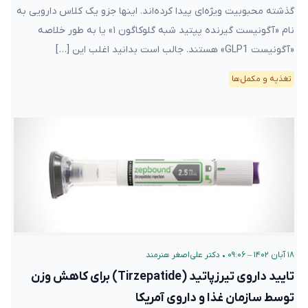
گذشته محبوبیت ویژه‌ای پیدا کرده‌اند. اینها جزو یک کلاس دارویی به
نام «آگونیست گیرنده پپتید شبه گلوکاگون ۱» یا به طور خلاصه
«آگونیست GLP1» هستند. جالب است بدانید اغلب این […]
تغذیه و مکمل‌ها
۱۸ آبان ۱۴۰۲ – ۰۹:۰۶
•
دکتر علی‌اصغر هنرمند
تایید داروی تیرزپاتید (Tirzepatide) برای کاهش وزن
توسط سازمان غذا و داروی آمریکا