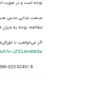
توجه است و در صورت ادا
صنعت غذایی مدعی هستند ک
مطالعه، توجه به میزان ف
اگر می‌خواهید با خوراکی
atch?v=JZtCL6m8W3w
1586-025-02451-8