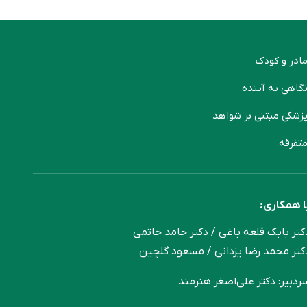
ادر و کودک
گاهی به آینده
زشکی مبتنی بر شواهد
تفرقه
ا همکاری:
کتر بابک قلعه‌ باغی / دکتر حامد حاتمی
کتر محمد رضا یزدانی / مسعود گلچین
ردبیر: دکتر علی‌اصغر هنرمند