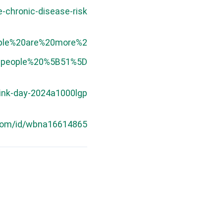
-chronic-disease-risk
eople%20are%20more%2
20people%20%5B51%5D.
ink-day-2024a1000lgp
com/id/wbna16614865