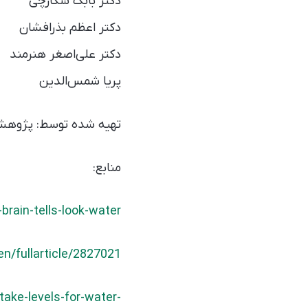
دکتر بابک شکارچی
دکتر اعظم بذرافشان
دکتر علی‌اصغر هنرمند
پریا شمس‌الدین
تهیه شده توسط: پژوهشکد
منابع:
brain-tells-look-water
n/fullarticle/2827021
ake-levels-for-water-