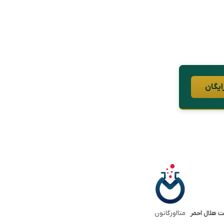
ایگان
ت هلال احمر
متااورگانون