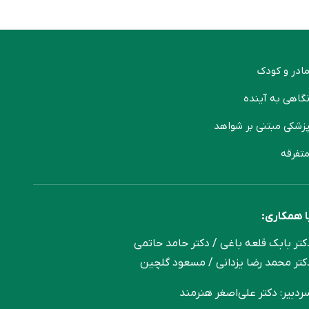
ادر و کودک
گاهی به آینده
زشکی مبتنی بر شواهد
تفرقه
ا همکاری:
کتر بابک قلعه‌ باغی / دکتر حامد حاتمی
کتر محمد رضا یزدانی / مسعود گلچین
ردبیر: دکتر علی‌اصغر هنرمند