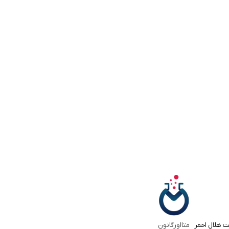
ت هلال احمر
متااورگانون