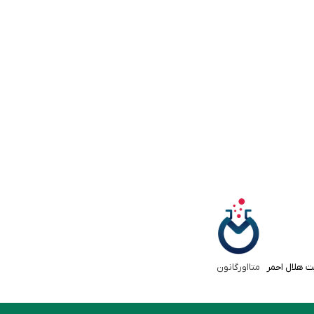
ت هلال احمر
متااورگانون