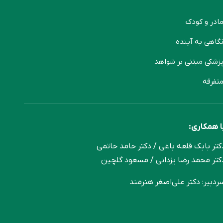
ادر و کودک
گاهی به آینده
زشکی مبتنی بر شواهد
تفرقه
ا همکاری:
کتر بابک قلعه‌ باغی / دکتر حامد حاتمی
کتر محمد رضا یزدانی / مسعود گلچین
ردبیر: دکتر علی‌اصغر هنرمند