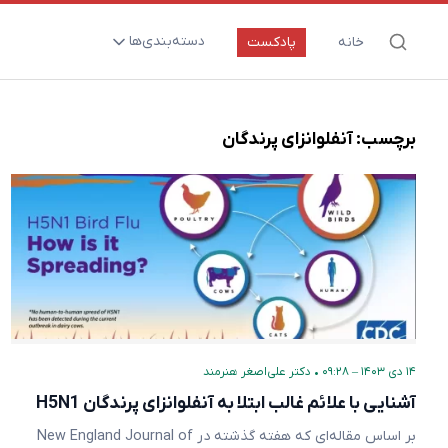
دسته‌بندی‌ها
خانه
پادکست
ارتقای سلامت و طول عمر
اعصاب و روان
برچسب:
آنفلوانزای پرندگان
بیماری‌ها و پاتوژن‌ها
تغذیه و مکمل‌ها
تکنولوژی و سلامت
دارو‌ها و واکسن‌ها
مادر و کودک
نگاهی به آینده
۱۴ دی ۱۴۰۳ – ۰۹:۲۸
•
دکتر علی‌اصغر هنرمند
پزشکی مبتنی بر شواهد
آشنایی با علائم غالب ابتلا به آنفلوانزای پرندگان H5N1
متفرقه
بر اساس مقاله‌ای که هفته‌ گذشته در New England Journal of