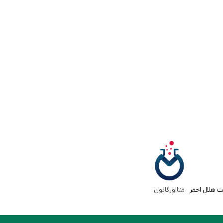
ت هلال احمر
متااورگانون