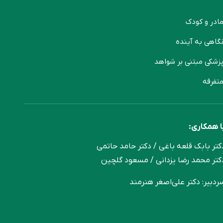
ادر و کودک
گاهی به آینده
زشکی مبتنی بر شواهد
تفرقه
ا همکاری:
کتر بابک قلعه‌ باغی / دکتر حامد حاتمی
کتر محمد رضا یزدانی / مسعود گلچین
ردبیر: دکتر علی‌اصغر هنرمند