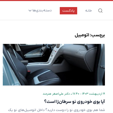
دسته‌بندی‌ها
خانه
پادکست
ارتقای سلامت و طول عمر
اعصاب و روان
برچسب:
اتومبیل
بیماری‌ها و پاتوژن‌ها
تغذیه و مکمل‌ها
تکنولوژی و سلامت
دارو‌ها و واکسن‌ها
مادر و کودک
نگاهی به آینده
۱۹ اردیبهشت ۱۴۰۳ – ۱۷:۴۰
•
دکتر علی‌اصغر هنرمند
پزشکی مبتنی بر شواهد
آیا بوی خودروی نو سرطان‌زا است؟
متفرقه
شما هم بوی خودروی نو را دوست دارید؟ داخل اتومبیل‌های نو یک