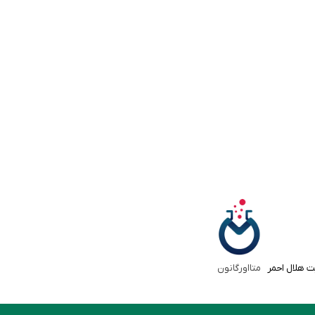
ت هلال احمر
متااورگانون