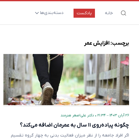
دسته‌بندی‌ها
خانه
پادکست
ارتقای سلامت و طول عمر
اعصاب و روان
برچسب:
افزایش عمر
بیماری‌ها و پاتوژن‌ها
تغذیه و مکمل‌ها
تکنولوژی و سلامت
دارو‌ها و واکسن‌ها
مادر و کودک
نگاهی به آینده
۲۶ آبان ۱۴۰۳ – ۲۱:۳۴
•
دکتر علی‌اصغر هنرمند
پزشکی مبتنی بر شواهد
چگونه پیاده‌روی ۱۱ سال به عمرمان اضافه می‌کند؟
متفرقه
اگر افراد جامعه را از نظر میزان فعالیت بدنی به چهار گروه تقسیم‌