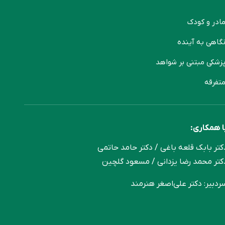
ادر و کودک
گاهی به آینده
زشکی مبتنی بر شواهد
تفرقه
ا همکاری:
کتر بابک قلعه‌ باغی / دکتر حامد حاتمی
کتر محمد رضا یزدانی / مسعود گلچین
ردبیر: دکتر علی‌اصغر هنرمند