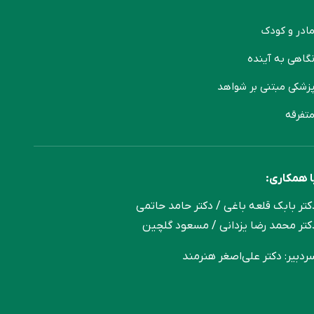
ادر و کودک
گاهی به آینده
زشکی مبتنی بر شواهد
تفرقه
ا همکاری:
کتر بابک قلعه‌ باغی / دکتر حامد حاتمی
کتر محمد رضا یزدانی / مسعود گلچین
ردبیر: دکتر علی‌اصغر هنرمند