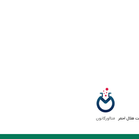
ت هلال احمر
متااورگانون