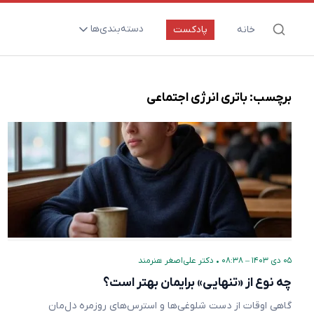
دسته‌بندی‌ها
خانه
پادکست
ارتقای سلامت و طول عمر
اعصاب و روان
برچسب:
باتری انرژی اجتماعی
بیماری‌ها و پاتوژن‌ها
تغذیه و مکمل‌ها
تکنولوژی و سلامت
دارو‌ها و واکسن‌ها
مادر و کودک
نگاهی به آینده
۰۵ دی ۱۴۰۳ – ۰۸:۳۸
•
دکتر علی‌اصغر هنرمند
پزشکی مبتنی بر شواهد
چه نوع از «تنهایی» برایمان بهتر است؟
متفرقه
گاهی اوقات از دست شلوغی‌ها و استرس‌های روزمره دل‌مان