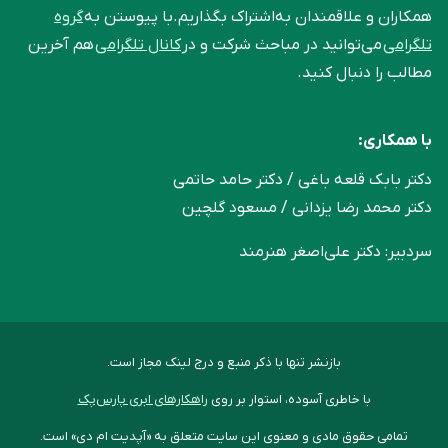
همکاران و علاقمندان به‌اشتراک بگذاریم.با پیوستن به
گروه
تلگرامی
می‌توانید در مباحث شرکت و در
کانال تلگرامی
هم آخرین
مطالب را دنبال کنید.
با همکاری:
دکتر بابک قلعه‌ باغی / دکتر حامد حاتمی
دکتر محمد رضا یزدانی / مسعود گلچین
سردبیر: دکتر علی‌اصغر هنرمند
بازنشر تنها با ذکر منبع و درج لینک مجاز است.
با خاطری آسوده، استوار بر روی
راهکارهای ابری پارس‌پک
تمامی حقوق مادی و معنوی این سایت متعلق به «آپدیت ام دی» است.