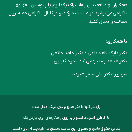
همکاران و علاقمندان به‌اشتراک بگذاریم.با پیوستن به
گروه
تلگرامی
می‌توانید در مباحث شرکت و در
کانال تلگرامی
هم آخرین
مطالب را دنبال کنید.
با همکاری:
دکتر بابک قلعه‌ باغی / دکتر حامد حاتمی
دکتر محمد رضا یزدانی / مسعود گلچین
سردبیر: دکتر علی‌اصغر هنرمند
بازنشر تنها با ذکر منبع و درج لینک مجاز است.
با خاطری آسوده، استوار بر روی
راهکارهای ابری پارس‌پک
تمامی حقوق مادی و معنوی این سایت متعلق به «آپدیت ام دی» است.