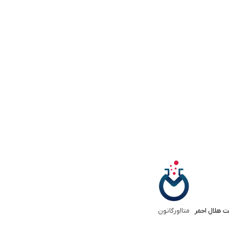
ت هلال احمر
متااورگانون