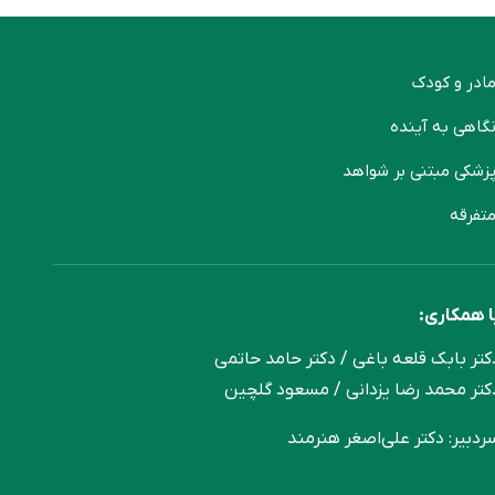
ادر و کودک
گاهی به آینده
زشکی مبتنی بر شواهد
تفرقه
ا همکاری:
کتر بابک قلعه‌ باغی / دکتر حامد حاتمی
کتر محمد رضا یزدانی / مسعود گلچین
ردبیر: دکتر علی‌اصغر هنرمند