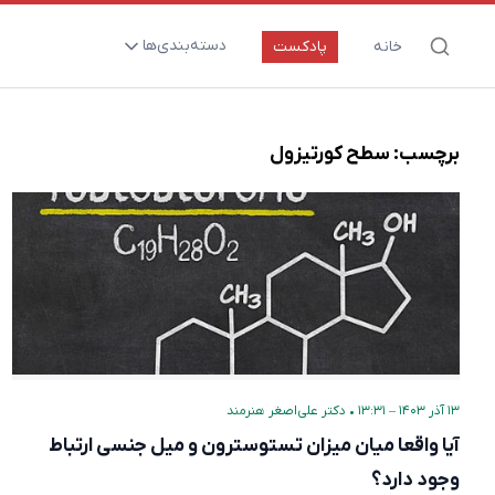
دسته‌بندی‌ها
خانه
پادکست
ارتقای سلامت و طول عمر
اعصاب و روان
برچسب:
سطح کورتیزول
بیماری‌ها و پاتوژن‌ها
تغذیه و مکمل‌ها
تکنولوژی و سلامت
دارو‌ها و واکسن‌ها
مادر و کودک
نگاهی به آینده
۱۳ آذر ۱۴۰۳ – ۱۳:۳۱
•
دکتر علی‌اصغر هنرمند
پزشکی مبتنی بر شواهد
آیا واقعا میان میزان تستوسترون و میل جنسی ارتباط
متفرقه
وجود دارد؟