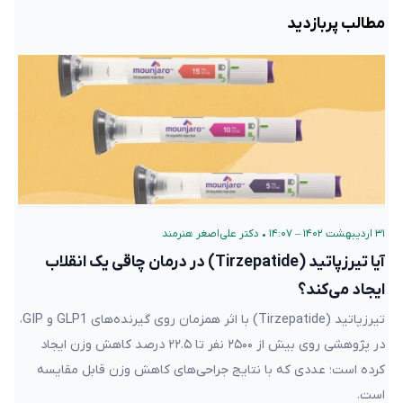
مطالب پربازدید
۳۱ اردیبهشت ۱۴۰۲ – ۱۴:۰۷
•
دکتر علی‌اصغر هنرمند
آیا تیرزپاتید (Tirzepatide) در درمان چاقی یک انقلاب
ایجاد می‌کند؟
تیرزپاتید (Tirzepatide) با اثر همزمان روی گیرنده‌های GLP1 و GIP،
در پژوهشی روی بیش از ۲۵۰۰ نفر تا ۲۲.۵ درصد کاهش وزن ایجاد
کرده است؛ عددی که با نتایج جراحی‌های کاهش وزن قابل مقایسه
است.