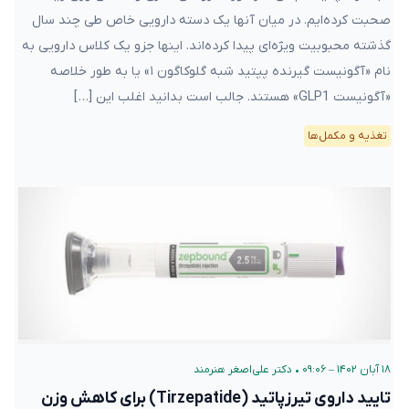
صحبت کرده‌ایم. در میان آنها یک دسته دارویی خاص طی چند سال
گذشته محبوبیت ویژه‌ای پیدا کرده‌اند. اینها جزو یک کلاس دارویی به
نام «آگونیست گیرنده پپتید شبه گلوکاگون ۱» یا به طور خلاصه
«آگونیست GLP1» هستند. جالب است بدانید اغلب این […]
تغذیه و مکمل‌ها
۱۸ آبان ۱۴۰۲ – ۰۹:۰۶
•
دکتر علی‌اصغر هنرمند
تایید داروی تیرزپاتید (Tirzepatide) برای کاهش وزن