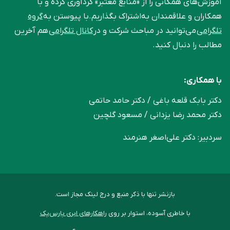
آموزش‌های همگانی را از «منابع معتبر» گردآوری کرده و با
همکاران و علاقمندان به‌اشتراک بگذاریم.با پیوستن به
گروه
تلگرامی
می‌توانید در مباحث شرکت و در
کانال تلگرامی
هم آخرین
مطالب را دنبال کنید.
با همکاری:
دکتر بابک قلعه‌ باغی / دکتر حامد حاتمی
دکتر محمد رضا یزدانی / مسعود گلچین
سردبیر: دکتر علی‌اصغر هنرمند
بازنشر تنها با ذکر منبع و درج لینک مجاز است.
با خاطری آسوده، استوار بر روی
راهکارهای ابری پارس‌پک