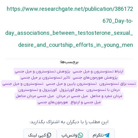
https://www.researchgate.net/publication/386172
670_Day-to-
day_associations_between_testosterone_sexual_
desire_and_courtship_efforts_in_young_men
برچسب‌ها:
ارتباط تستوسترون و میل جنسی
پژوهش تستوسترون و میل جنسی
پژوهش هورمون‌های جنسی
تاثیر تستوسترون بر میل جنسی
تست بزاق تستوسترون
تستوسترون پایین و میل جنسی
تستوسترون و میل جنسی
درمان با تستوسترون
سطح کورتیزول
کورتیزول و تستوسترون
مردان مجرد و متاهل
میل جنسی در مردان
میل جنسی مردان متاهل
میل جنسی و ازدواج
هورمون‌های جنسی
این مطلب را با دیگران به اشتراک بگذارید:
تلگرام
واتس‌اپ
کپی لینک