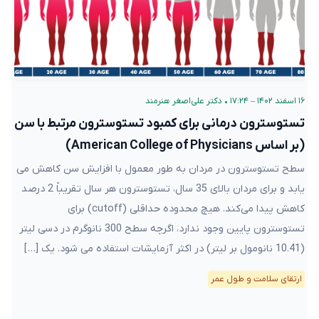
۱۶ اسفند ۱۴۰۲ – ۱۷:۲۴
•
دکتر علی‌اصغر هنرمند
تستوسترون درمانی برای کمبود تستوسترون مرتبط با سن
(بر اساس American College of Physicians)
سطح تستوسترون در مردان به طور معمول با افزایش سن کاهش می
یابد و برای مردان بالای 35 سال، تستوسترون هر سال تقریباً 2 درصد
کاهش پیدا می‌کند. هیچ محدوده حداقلی (cutoff) برای
تستوسترون پایین وجود ندارد، اگرچه سطح 300 نانوگرم در دسی لیتر
(10.41 نانومول بر لیتر) در اکثر آزمایشات استفاده می شود. یک […]
ارتقای سلامت و طول عمر