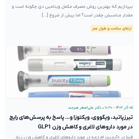
بپردازیم که بهترین روش مصرف مکمل ویتامین دی چگونه است و
مقدار مناسبش چقدر است؟ اما پیش از شروع […]
ارتقای سلامت و طول عمر
۰۵ آذر ۱۴۰۲ – ۱۰:۲۰
•
دکتر علی‌اصغر هنرمند
تیرزپاتید، ویگووی، ویکتوزا و… پاسخ به پرسش‌های رایج
در مورد داروهای لاغری و کاهش وزن GLP1
قبلا در «آپدیت ام دی» در مورد داروهای لاغری و کاهش وزن زیاد