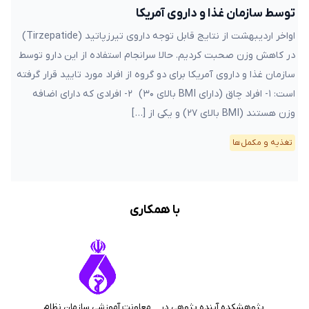
توسط سازمان غذا و داروی آمریکا
اواخر اردیبهشت از نتایج قابل توجه داروی تیرزپاتید (Tirzepatide)
در کاهش وزن صحبت کردیم. حالا سرانجام استفاده از این دارو توسط
سازمان غذا و داروی آمریکا برای دو گروه از افراد مورد تایید قرار گرفته
است: ۱- افراد چاق (دارای BMI بالای ۳۰) ۲- افرادی که دارای اضافه
وزن هستند (BMI بالای ۲۷) و یکی از […]
تغذیه و مکمل‌ها
با همکاری
پژوهشکده آینده پژوهی در
معاونت آموزشی سازمان نظام