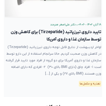
۱۸ آبان ۱۴۰۲ – ۰۹:۰۶
•
دکتر علی‌اصغر هنرمند
تایید داروی تیرزپاتید (Tirzepatide) برای کاهش وزن
توسط سازمان غذا و داروی آمریکا
اواخر اردیبهشت از نتایج قابل توجه داروی تیرزپاتید (Tirzepatide)
در کاهش وزن صحبت کردیم. حالا سرانجام استفاده از این دارو توسط
سازمان غذا و داروی آمریکا برای دو گروه از افراد مورد تایید قرار گرفته
است: ۱- افراد چاق (دارای BMI بالای ۳۰) ۲- افرادی که دارای اضافه
وزن هستند (BMI بالای ۲۷) و یکی از […]
تغذیه و مکمل‌ها