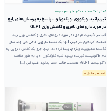
۰۵ آذر ۱۴۰۲ – ۱۰:۲۰
•
دکتر علی‌اصغر هنرمند
تیرزپاتید، ویگووی، ویکتوزا و… پاسخ به پرسش‌های رایج
در مورد داروهای لاغری و کاهش وزن GLP1
قبلا در «آپدیت ام دی» در مورد داروهای لاغری و کاهش وزن زیاد
صحبت کرده‌ایم. در میان آنها یک دسته دارویی خاص طی چند سال
گذشته محبوبیت ویژه‌ای پیدا کرده‌اند. اینها جزو یک کلاس دارویی به
نام «آگونیست گیرنده پپتید شبه گلوکاگون ۱» یا به طور خلاصه
«آگونیست GLP1» هستند. جالب است بدانید اغلب این […]
تغذیه و مکمل‌ها