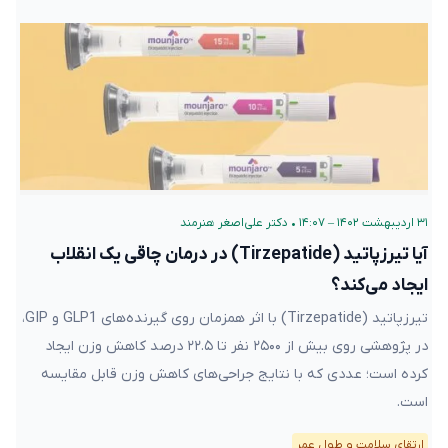
۳۱ اردیبهشت ۱۴۰۲ – ۱۴:۰۷
•
دکتر علی‌اصغر هنرمند
آیا تیرزپاتید (Tirzepatide) در درمان چاقی یک انقلاب
ایجاد می‌کند؟
تیرزپاتید (Tirzepatide) با اثر همزمان روی گیرنده‌های GLP1 و GIP،
در پژوهشی روی بیش از ۲۵۰۰ نفر تا ۲۲.۵ درصد کاهش وزن ایجاد
کرده است؛ عددی که با نتایج جراحی‌های کاهش وزن قابل مقایسه
است.
ارتقای سلامت و طول عمر