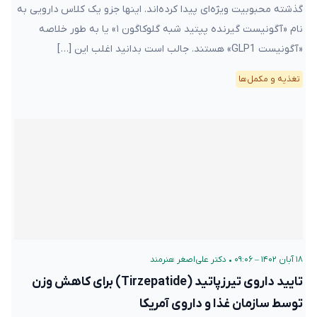
گذشته محبوبیت ویژه‌ای پیدا کرده‌اند. اینها جزو یک کلاس دارویی به
نام «آگونیست گیرنده پپتید شبه گلوکاگون ۱» یا به طور خلاصه
«آگونیست GLP1» هستند. جالب است بدانید اغلب این […]
تغذیه و مکمل‌ها
۱۸ آبان ۱۴۰۲ – ۰۹:۰۶
•
دکتر علی‌اصغر هنرمند
تایید داروی تیرزپاتید (Tirzepatide) برای کاهش وزن
توسط سازمان غذا و داروی آمریکا