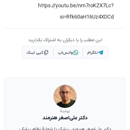
https://youtu.be/nm7roKZX7Lc?
si=Rfk60aH16Uz4XDCd
این مطلب را با دیگران به اشتراک بگذارید:
تلگرام
واتس‌اپ
کپی لینک
نوشتهٔ
دکتر علی‌اصغر هنرمند
دکتر علی‌اصغر هنرمند، پزشک با شمارهٔ نظام پزشکی