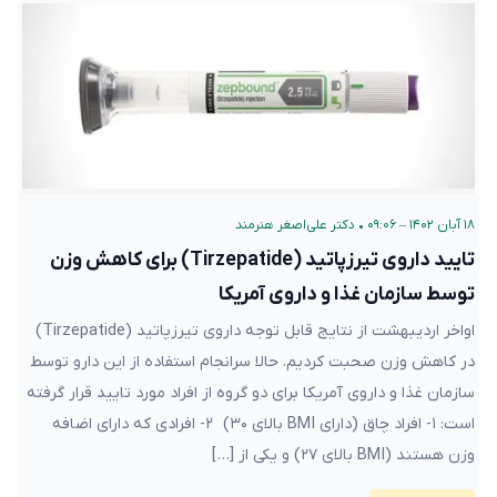
۱۸ آبان ۱۴۰۲ – ۰۹:۰۶
•
دکتر علی‌اصغر هنرمند
تایید داروی تیرزپاتید (Tirzepatide) برای کاهش وزن
توسط سازمان غذا و داروی آمریکا
اواخر اردیبهشت از نتایج قابل توجه داروی تیرزپاتید (Tirzepatide)
در کاهش وزن صحبت کردیم. حالا سرانجام استفاده از این دارو توسط
سازمان غذا و داروی آمریکا برای دو گروه از افراد مورد تایید قرار گرفته
است: ۱- افراد چاق (دارای BMI بالای ۳۰) ۲- افرادی که دارای اضافه
وزن هستند (BMI بالای ۲۷) و یکی از […]