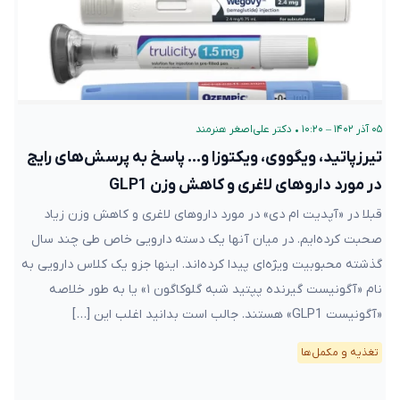
۰۵ آذر ۱۴۰۲ – ۱۰:۲۰
•
دکتر علی‌اصغر هنرمند
تیرزپاتید، ویگووی، ویکتوزا و… پاسخ به پرسش‌های رایج
در مورد داروهای لاغری و کاهش وزن GLP1
قبلا در «آپدیت ام دی» در مورد داروهای لاغری و کاهش وزن زیاد
صحبت کرده‌ایم. در میان آنها یک دسته دارویی خاص طی چند سال
گذشته محبوبیت ویژه‌ای پیدا کرده‌اند. اینها جزو یک کلاس دارویی به
نام «آگونیست گیرنده پپتید شبه گلوکاگون ۱» یا به طور خلاصه
«آگونیست GLP1» هستند. جالب است بدانید اغلب این […]
تغذیه و مکمل‌ها