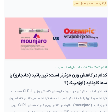
ارتقای سلامت و طول عمر
۱۹ تیر ۱۴۰۳ – ۱۸:۴۹
•
دکتر علی‌اصغر هنرمند
کدام در کاهش وزن موثرتر است: تیرزپاتید (مانجارو) یا
سماگلوتاید (اوزمپیک)؟
قبلا در آپدیت ام دی در مورد داروهای کاهش وزن GLP-1 صحبت
کرده‌ایم و آنها را با یکدیگر هم مقایسه کرده‌ایم. می‌دانیم که آمپول
تیرزپاتید (mounjaro) علاوه بر تاثیر روی گیرنده‌های GLP1، روی