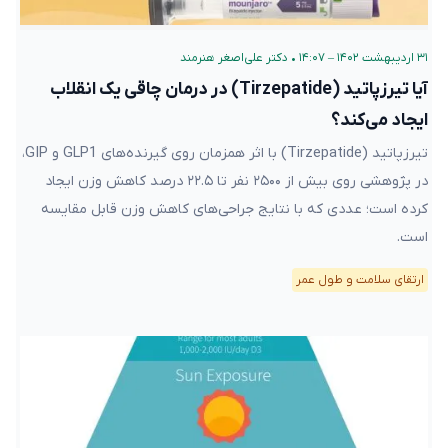
۳۱ اردیبهشت ۱۴۰۲ – ۱۴:۰۷
•
دکتر علی‌اصغر هنرمند
آیا تیرزپاتید (Tirzepatide) در درمان چاقی یک انقلاب
ایجاد می‌کند؟
تیرزپاتید (Tirzepatide) با اثر همزمان روی گیرنده‌های GLP1 و GIP،
در پژوهشی روی بیش از ۲۵۰۰ نفر تا ۲۲.۵ درصد کاهش وزن ایجاد
کرده است؛ عددی که با نتایج جراحی‌های کاهش وزن قابل مقایسه
است.
ارتقای سلامت و طول عمر