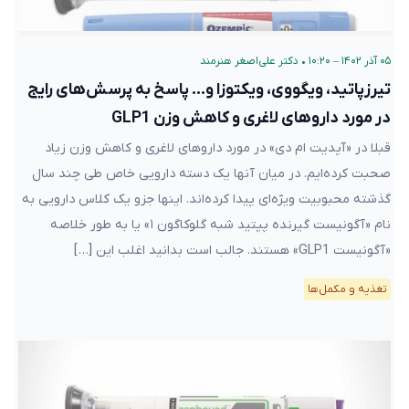
۰۵ آذر ۱۴۰۲ – ۱۰:۲۰
•
دکتر علی‌اصغر هنرمند
تیرزپاتید، ویگووی، ویکتوزا و… پاسخ به پرسش‌های رایج
در مورد داروهای لاغری و کاهش وزن GLP1
قبلا در «آپدیت ام دی» در مورد داروهای لاغری و کاهش وزن زیاد
صحبت کرده‌ایم. در میان آنها یک دسته دارویی خاص طی چند سال
گذشته محبوبیت ویژه‌ای پیدا کرده‌اند. اینها جزو یک کلاس دارویی به
نام «آگونیست گیرنده پپتید شبه گلوکاگون ۱» یا به طور خلاصه
«آگونیست GLP1» هستند. جالب است بدانید اغلب این […]
تغذیه و مکمل‌ها