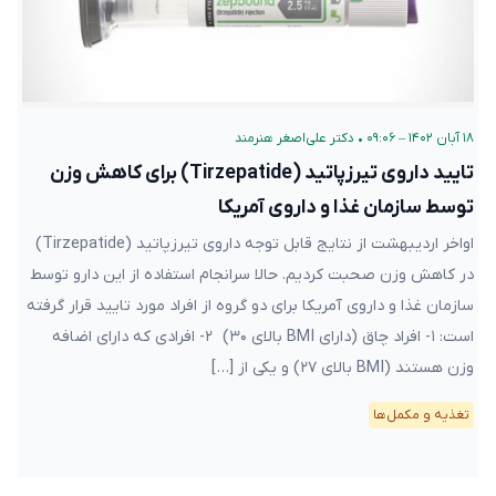
۱۸ آبان ۱۴۰۲ – ۰۹:۰۶
•
دکتر علی‌اصغر هنرمند
تایید داروی تیرزپاتید (Tirzepatide) برای کاهش وزن
توسط سازمان غذا و داروی آمریکا
اواخر اردیبهشت از نتایج قابل توجه داروی تیرزپاتید (Tirzepatide)
در کاهش وزن صحبت کردیم. حالا سرانجام استفاده از این دارو توسط
سازمان غذا و داروی آمریکا برای دو گروه از افراد مورد تایید قرار گرفته
است: ۱- افراد چاق (دارای BMI بالای ۳۰) ۲- افرادی که دارای اضافه
وزن هستند (BMI بالای ۲۷) و یکی از […]
تغذیه و مکمل‌ها