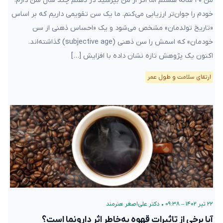
من ۴۰ ساله هستم اما اگر از من بپرسید در ذهنم چند سال سن دارم،
خودم را جوان‌تر ارزیابی می‌کنم. ما یک سن تقویمی داریم که بر اساس
«تاریخ تولد‌مان» مشخص می‌شود و یک «احساس ذهنی از سن
خودمان» که اسمش را سن ذهنی (subjective age) گذاشته‌اند.
اکنون یک پژوهش تازه نشان داده با افزایش […]
ارتقای سلامت و طول عمر
۲۲ تیر ۱۴۰۲ – ۰۹:۳۸
•
دکتر علی‌اصغر هنرمند
آیا برخی از تاثیرات قهوه به‌خاطر اثر دارونما است؟