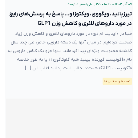
۰۵ آذر ۱۴۰۲ – ۱۰:۲۰
•
دکتر علی‌اصغر هنرمند
تیرزپاتید، ویگووی، ویکتوزا و… پاسخ به پرسش‌های رایج
در مورد داروهای لاغری و کاهش وزن GLP1
قبلا در «آپدیت ام دی» در مورد داروهای لاغری و کاهش وزن زیاد
صحبت کرده‌ایم. در میان آنها یک دسته دارویی خاص طی چند سال
گذشته محبوبیت ویژه‌ای پیدا کرده‌اند. اینها جزو یک کلاس دارویی به
نام «آگونیست گیرنده پپتید شبه گلوکاگون ۱» یا به طور خلاصه
«آگونیست GLP1» هستند. جالب است بدانید اغلب این […]
تغذیه و مکمل‌ها