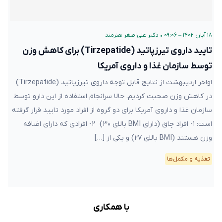
۱۸ آبان ۱۴۰۲ – ۰۹:۰۶
•
دکتر علی‌اصغر هنرمند
تایید داروی تیرزپاتید (Tirzepatide) برای کاهش وزن
توسط سازمان غذا و داروی آمریکا
اواخر اردیبهشت از نتایج قابل توجه داروی تیرزپاتید (Tirzepatide)
در کاهش وزن صحبت کردیم. حالا سرانجام استفاده از این دارو توسط
سازمان غذا و داروی آمریکا برای دو گروه از افراد مورد تایید قرار گرفته
است: ۱- افراد چاق (دارای BMI بالای ۳۰) ۲- افرادی که دارای اضافه
وزن هستند (BMI بالای ۲۷) و یکی از […]
تغذیه و مکمل‌ها
با همکاری