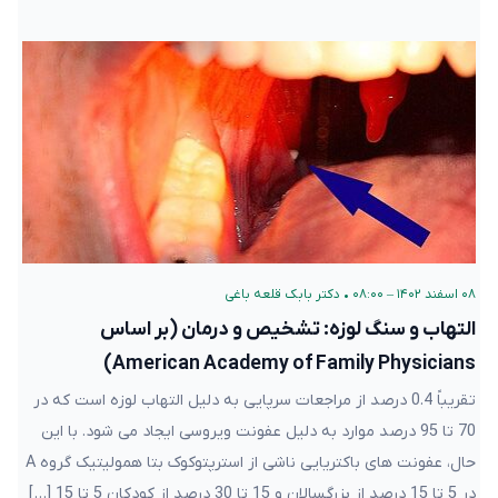
۰۸ اسفند ۱۴۰۲ – ۰۸:۰۰
•
دکتر بابک قلعه‌ باغی
التهاب و سنگ لوزه: تشخیص و درمان (بر اساس
American Academy of Family Physicians)
تقریباً 0.4 درصد از مراجعات سرپایی به دلیل التهاب لوزه است که در
70 تا 95 درصد موارد به دلیل عفونت ویروسی ایجاد می شود. با این
حال، عفونت های باکتریایی ناشی از استرپتوکوک بتا همولیتیک گروه A
در 5 تا 15 درصد از بزرگسالان و 15 تا 30 درصد از کودکان 5 تا 15 […]