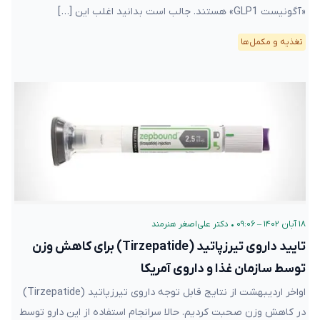
«آگونیست GLP1» هستند. جالب است بدانید اغلب این […]
تغذیه و مکمل‌ها
۱۸ آبان ۱۴۰۲ – ۰۹:۰۶
•
دکتر علی‌اصغر هنرمند
تایید داروی تیرزپاتید (Tirzepatide) برای کاهش وزن
توسط سازمان غذا و داروی آمریکا
اواخر اردیبهشت از نتایج قابل توجه داروی تیرزپاتید (Tirzepatide)
در کاهش وزن صحبت کردیم. حالا سرانجام استفاده از این دارو توسط