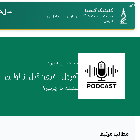
آگهی
کلینیک کیمیا
سال‌ه
نخستین کلینیک آنلاین طول عمر به زبان
فارسی
جدیدترین اپیزود:
آمپول لاغری: قبل از اولین تزریق این ۶ ن
عضله یا چربی؟
مطالب مرتبط