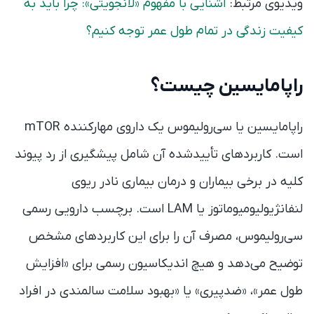
ویدیوی مرتبط:
آشنایی با مفهوم «لانجویتی»: چرا باید به
کیفیت زندگی‌ در تمام طول عمر توجه کنیم؟
راپامایسین چیست؟
راپامایسین یا سی‌رولیموس یک داروی مهارکننده mTOR
است. کاربردهای تأییدشده آن شامل پیشگیری از رد پیوند
کلیه در برخی بیماران و درمان بیماری نادر ریوی
لنفانژیولیومیوماتوز یا LAM است. برچسب دارویی رسمی
سی‌رولیموس، مصرف آن را برای این کاربردهای مشخص
توضیح می‌دهد و هیچ اندیکاسیون رسمی برای «افزایش
طول عمر»، «ضدپیری» یا «بهبود سلامت سالمندی در افراد