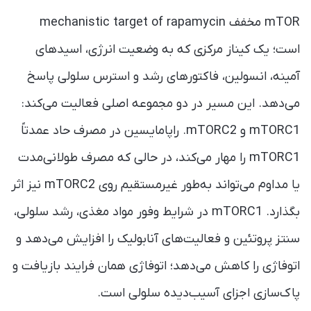
mTOR مخفف mechanistic target of rapamycin
است؛ یک کیناز مرکزی که به وضعیت انرژی، اسیدهای
آمینه، انسولین، فاکتورهای رشد و استرس سلولی پاسخ
می‌دهد. این مسیر در دو مجموعه اصلی فعالیت می‌کند:
mTORC1 و mTORC2. راپامایسین در مصرف حاد عمدتاً
mTORC1 را مهار می‌کند، در حالی که مصرف طولانی‌مدت
یا مداوم می‌تواند به‌طور غیرمستقیم روی mTORC2 نیز اثر
بگذارد. mTORC1 در شرایط وفور مواد مغذی، رشد سلولی،
سنتز پروتئین و فعالیت‌های آنابولیک را افزایش می‌دهد و
اتوفاژی را کاهش می‌دهد؛ اتوفاژی همان فرایند بازیافت و
پاک‌سازی اجزای آسیب‌دیده سلولی است.