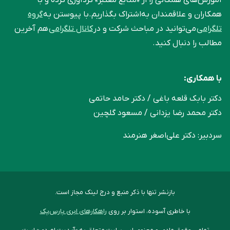
آموزش‌های همگانی را از «منابع معتبر» گردآوری کرده و با
همکاران و علاقمندان به‌اشتراک بگذاریم.با پیوستن به
گروه
تلگرامی
می‌توانید در مباحث شرکت و در
کانال تلگرامی
هم آخرین
مطالب را دنبال کنید.
با همکاری:
دکتر بابک قلعه‌ باغی / دکتر حامد حاتمی
دکتر محمد رضا یزدانی / مسعود گلچین
سردبیر: دکتر علی‌اصغر هنرمند
بازنشر تنها با ذکر منبع و درج لینک مجاز است.
با خاطری آسوده، استوار بر روی
راهکارهای ابری پارس‌پک