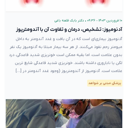
۱۰ فروردین ۱۴۰۳ – ۰۹:۳۶
•
دکتر بابک قلعه‌ باغی
آدنومیوز: تشخیص، درمان و تفاوت آن با آندومتریوز
آدنومیوز بیماری‌ای است که در آن بافت و غدد آندومتر به داخل
میومتر رحم نفوذ می‌کنند. از هر سه بیمار مبتلا به آدنومیوز یک نفر
بدون علامت است، اما بقیه ممکن است خونریزی شدید قاعدگی، درد
لگن یا ناباروری داشته باشند. خونریزی شدید قاعدگی شایع ترین
علامت است. آدنومیوز از آندومتریوز (وجود غدد آندومتر در […]
پزشکی مبتنی بر شواهد