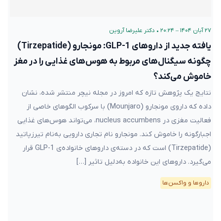
۲۷ آبان ۱۴۰۴ – ۲۰:۲۴
•
دکتر علیرضا آروین
یافته جدید از داروهای GLP-1: مونجارو (Tirzepatide)
چگونه سیگنال‌های مربوط به هوس‌های غذایی را در مغز
خاموش می‌کند؟
نتایج یک پژوهش تازه که امروز در مجله نیچر منتشر شده، نشان
داده که داروی مونجارو (Mounjaro) با سرکوب الگوهای خاصی از
فعالیت‌ مغزی در nucleus accumbens، می‌تواند هوس‌های غذایی
اجبارگونه را خاموش کند. مونجارو نام تجاری دارویی به‌نام تیرزپاتید
(Tirzepatide) است که در دسته‌ی داروهای خانواده‌ی GLP-1 قرار
می‌گیرد. داروهای این خانواده به‌دلیل تاثیر […]
دارو‌ها و واکسن‌ها