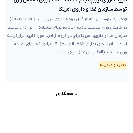
تایید داروی تیرزپاتید (Tirzepatide) برای کاهش وزن
توسط سازمان غذا و داروی آمریکا
اواخر اردیبهشت از نتایج قابل توجه داروی تیرزپاتید (Tirzepatide)
در کاهش وزن صحبت کردیم. حالا سرانجام استفاده از این دارو توسط
سازمان غذا و داروی آمریکا برای دو گروه از افراد مورد تایید قرار گرفته
است: ۱- افراد چاق (دارای BMI بالای ۳۰) ۲- افرادی که دارای اضافه
وزن هستند (BMI بالای ۲۷) و یکی از […]
تغذیه و مکمل‌ها
با همکاری