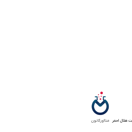
ت هلال احمر
متااورگانون