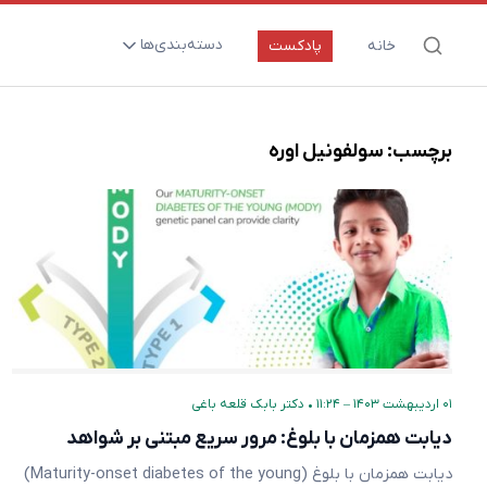
دسته‌بندی‌ها
خانه
پادکست
ارتقای سلامت و طول عمر
اعصاب و روان
برچسب:
سولفونیل اوره
بیماری‌ها و پاتوژن‌ها
تغذیه و مکمل‌ها
تکنولوژی و سلامت
دارو‌ها و واکسن‌ها
مادر و کودک
نگاهی به آینده
۰۱ اردیبهشت ۱۴۰۳ – ۱۱:۲۴
•
دکتر بابک قلعه‌ باغی
پزشکی مبتنی بر شواهد
دیابت همزمان با بلوغ: مرور سریع مبتنی بر شواهد
متفرقه
دیابت همزمان با بلوغ (Maturity-onset diabetes of the young)