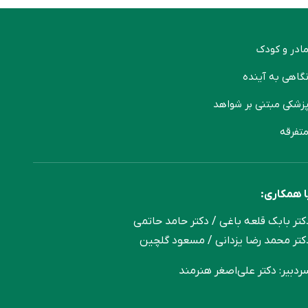
ادر و کودک
گاهی به آینده
زشکی مبتنی بر شواهد
تفرقه
ا همکاری:
کتر بابک قلعه‌ باغی / دکتر حامد حاتمی
کتر محمد رضا یزدانی / مسعود گلچین
ردبیر: دکتر علی‌اصغر هنرمند