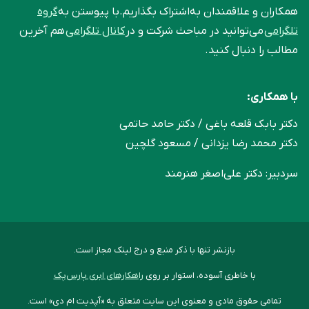
همکاران و علاقمندان به‌اشتراک بگذاریم.با پیوستن به
گروه
تلگرامی
می‌توانید در مباحث شرکت و در
کانال تلگرامی
هم آخرین
مطالب را دنبال کنید.
با همکاری:
دکتر بابک قلعه‌ باغی / دکتر حامد حاتمی
دکتر محمد رضا یزدانی / مسعود گلچین
سردبیر: دکتر علی‌اصغر هنرمند
بازنشر تنها با ذکر منبع و درج لینک مجاز است.
با خاطری آسوده، استوار بر روی
راهکارهای ابری پارس‌پک
تمامی حقوق مادی و معنوی این سایت متعلق به «آپدیت ام دی» است.