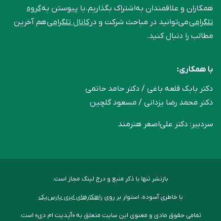
همکاران و علاقمندان به‌اشتراک بگذاریم.با پیوستن به
گروه
تلگرامی
می‌توانید در مباحث شرکت و در
کانال تلگرامی
هم آخرین
مطالب را دنبال کنید.
با همکاری:
دکتر بابک قلعه‌ باغی / دکتر حامد حاتمی
دکتر محمد رضا یزدانی / مسعود گلچین
سردبیر: دکتر علی‌اصغر هنرمند
بازنشر تنها با ذکر منبع و درج لینک مجاز است.
با خاطری آسوده، استوار بر روی
راهکارهای ابری پارس‌پک
تمامی حقوق مادی و معنوی این سایت متعلق به «آپدیت ام دی» است.