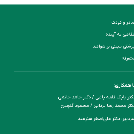
ادر و کودک
گاهی به آینده
زشکی مبتنی بر شواهد
تفرقه
ا همکاری:
کتر بابک قلعه‌ باغی / دکتر حامد حاتمی
کتر محمد رضا یزدانی / مسعود گلچین
ردبیر: دکتر علی‌اصغر هنرمند