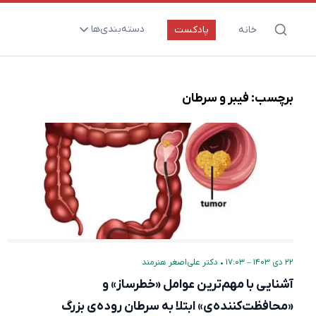
دسته‌بندی‌ها
خانه
پادکست
ارتقای سلامت و طول عمر
اعصاب و روان
برچسب:
فیبر و سرطان
بیماری‌ها و پاتوژن‌ها
تغذیه و مکمل‌ها
تکنولوژی و سلامت
دارو‌ها و واکسن‌ها
مادر و کودک
نگاهی به آینده
۲۲ دی ۱۴۰۳ – ۱۷:۰۳
•
دکتر علی‌اصغر هنرمند
پزشکی مبتنی بر شواهد
آشنایی با مهم‌ترین عوامل «خطرساز» و
متفرقه
«محافظت‌کننده‌ی» ابتلا به سرطان‌ روده‌ی بزرگ