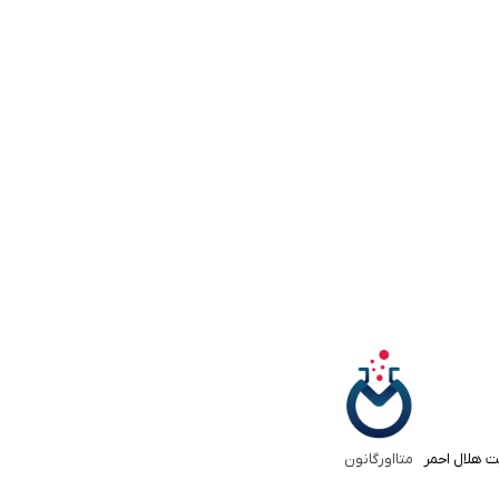
ت هلال احمر
متااورگانون