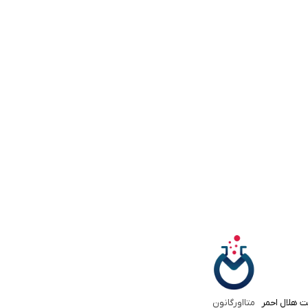
ت هلال احمر
متااورگانون