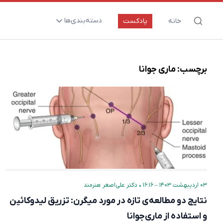
دسته‌بندی‌ها
خانه
پادکست
ارتقای سلامت و طول عمر
اعصاب و روان
برچسب:
ماری جوانا
بیماری‌ها و پاتوژن‌ها
تغذیه و مکمل‌ها
تکنولوژی و سلامت
دارو‌ها و واکسن‌ها
مادر و کودک
نگاهی به آینده
۰۳ اردیبهشت ۱۴۰۳ – ۱۶:۱۶
•
دکتر علی‌اصغر هنرمند
پزشکی مبتنی بر شواهد
نتایج دو مطالعه‌ی تازه در مورد میگرن: تزریق لیدوکائین
متفرقه
و استفاده از ماری‌جوانا