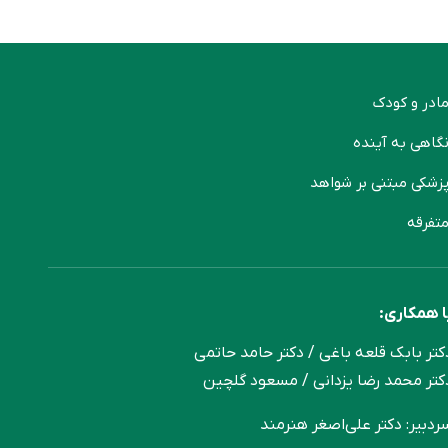
ادر و کودک
گاهی به آینده
زشکی مبتنی بر شواهد
تفرقه
ا همکاری:
کتر بابک قلعه‌ باغی / دکتر حامد حاتمی
کتر محمد رضا یزدانی / مسعود گلچین
ردبیر: دکتر علی‌اصغر هنرمند