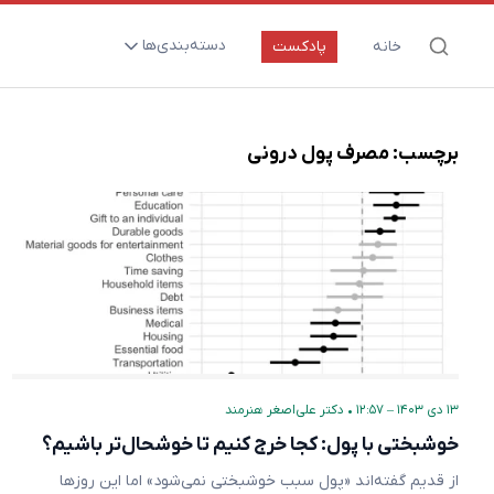
دسته‌بندی‌ها
خانه
پادکست
ارتقای سلامت و طول عمر
اعصاب و روان
برچسب:
مصرف پول درونی
بیماری‌ها و پاتوژن‌ها
تغذیه و مکمل‌ها
تکنولوژی و سلامت
دارو‌ها و واکسن‌ها
مادر و کودک
نگاهی به آینده
۱۳ دی ۱۴۰۳ – ۱۲:۵۷
•
دکتر علی‌اصغر هنرمند
پزشکی مبتنی بر شواهد
خوشبختی با پول: کجا خرج کنیم تا خوشحال‌تر باشیم؟
متفرقه
از قدیم گفته‌اند «پول سبب خوشبختی نمی‌شود» اما این روزها