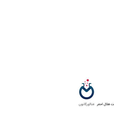
ت هلال احمر
متااورگانون