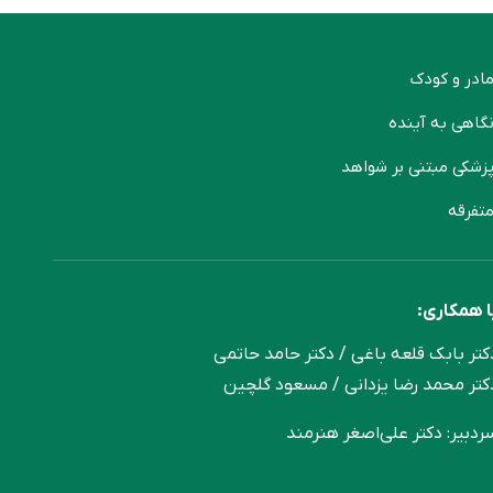
ادر و کودک
گاهی به آینده
زشکی مبتنی بر شواهد
تفرقه
ا همکاری:
کتر بابک قلعه‌ باغی / دکتر حامد حاتمی
کتر محمد رضا یزدانی / مسعود گلچین
ردبیر: دکتر علی‌اصغر هنرمند