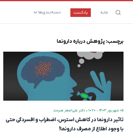
دسته‌بندی‌ها
خانه
پادکست
ارتقای سلامت و طول عمر
اعصاب و روان
برچسب:
پژوهش درباره دارونما
بیماری‌ها و پاتوژن‌ها
تغذیه و مکمل‌ها
تکنولوژی و سلامت
دارو‌ها و واکسن‌ها
مادر و کودک
نگاهی به آینده
۰۵ شهریور ۱۴۰۳ – ۱۰:۲۰
•
دکتر علی‌اصغر هنرمند
پزشکی مبتنی بر شواهد
تاثیر دارونما در کاهش استرس، اضطراب و افسردگی حتی
متفرقه
با وجود اطلاع از مصرف دارونما!