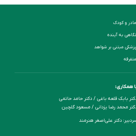
ادر و کودک
گاهی به آینده
زشکی مبتنی بر شواهد
تفرقه
ا همکاری:
کتر بابک قلعه‌ باغی / دکتر حامد حاتمی
کتر محمد رضا یزدانی / مسعود گلچین
ردبیر: دکتر علی‌اصغر هنرمند