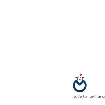
ت هلال احمر
متااورگانون