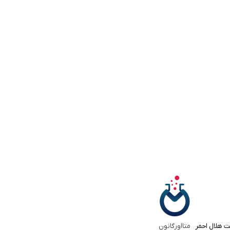
ت هلال احمر
متااورگانون