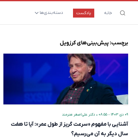
دسته‌بندی‌ها
خانه
پادکست
ارتقای سلامت و طول عمر
اعصاب و روان
برچسب:
پیش‌بینی‌های کرزویل
بیماری‌ها و پاتوژن‌ها
تغذیه و مکمل‌ها
تکنولوژی و سلامت
دارو‌ها و واکسن‌ها
مادر و کودک
نگاهی به آینده
۰۹ دی ۱۴۰۳ – ۰۸:۵۵
•
دکتر علی‌اصغر هنرمند
پزشکی مبتنی بر شواهد
آشنایی با مفهوم «سرعت گریز از طول عمر»: آیا تا هفت
متفرقه
سال دیگر به آن می‌رسیم؟