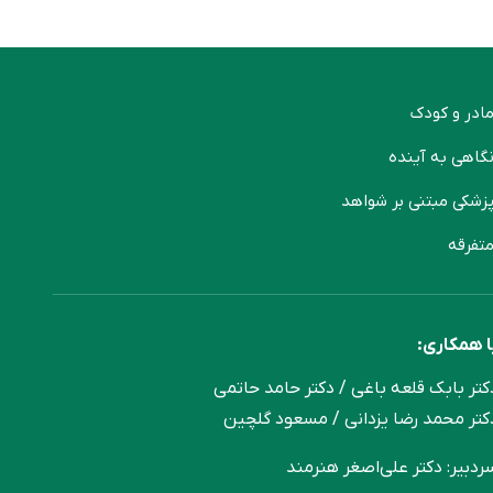
ادر و کودک
گاهی به آینده
زشکی مبتنی بر شواهد
تفرقه
ا همکاری:
کتر بابک قلعه‌ باغی / دکتر حامد حاتمی
کتر محمد رضا یزدانی / مسعود گلچین
ردبیر: دکتر علی‌اصغر هنرمند